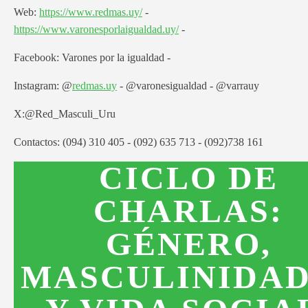
Web:
https://www.redmas.uy/
-
https://www.varonesporlaigualdad.uy/
-
Facebook: Varones por la igualdad -
Instagram: @
redmas.uy
- @varonesigualdad - @varrauy
X:@Red_Masculi_Uru
Contactos: (094) 310 405 - (092) 635 713 - (092)738 161
CICLO DE
CHARLAS:
GÉNERO,
MASCULINIDA