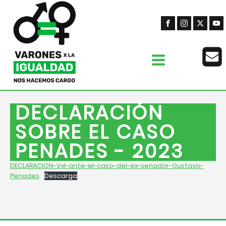
DECLARACIÓN
SOBRE EL CASO
PENADES - 2023
DECLARACION-VxI-ante-el-caso-del-ex-senador-Gustavo-
Penades
Descarga