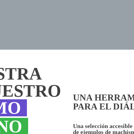
STRA
UESTRO
UNA HERRA
MO
PARA EL DI
NO
Una selección accesible
de ejemplos de machis