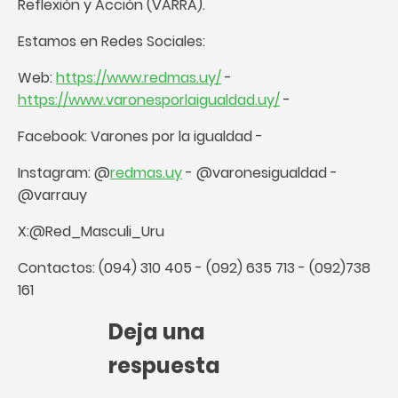
Reflexión y Acción (VARRA).
Estamos en Redes Sociales:
Web:
https://www.redmas.uy/
-
https://www.varonesporlaigualdad.uy/
-
Facebook: Varones por la igualdad -
Instagram: @
redmas.uy
- @varonesigualdad -
@varrauy
X:@Red_Masculi_Uru
Contactos: (094) 310 405 - (092) 635 713 - (092)738
161
Deja una
respuesta